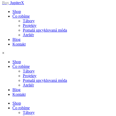
Buy
JupiterX
Shop
Čo robíme
Tábory
Projekty
Pomalá upcyklovaná móda
Ateliér
Blog
Kontakt
×
Shop
Čo robíme
Tábory
Projekty
Pomalá upcyklovaná móda
Ateliér
Blog
Kontakt
Shop
Čo robíme
Tábory