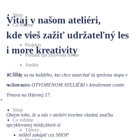
Shop
Vitaj v našom ateliéri,
Čo robíme
kde vieš zažiť udržateľný les
Tábory
Projekty
i more kreativity
Pomalá upcyklovaná móda
Ateliér
TEŠÍMe sa na každého, kto chce zanechať tú správnu stopu v
Blog
našom novo OTVORENOM ATELIÉRI v kreatívnom centre
Kontakt
Trnava na Hlavnej 17.
×
Shop
Okrem toho, že u nás v ateliéri tvoríme vlastnú značku
Čo robíme
upcyklovanej módy,ktorú si:
Tábory
môžeš zakúpiť cez SHOP
Projekty