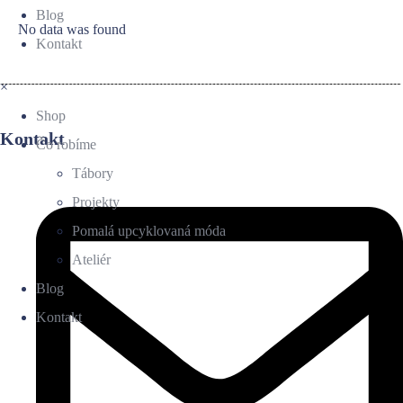
Blog
No data was found
Kontakt
×
Shop
Kontakt
Čo robíme
Tábory
Projekty
Pomalá upcyklovaná móda
Ateliér
Blog
Kontakt