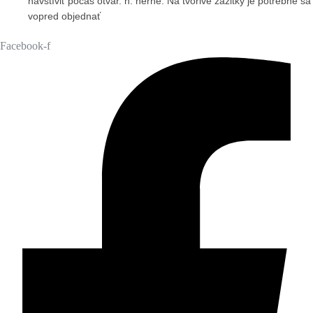
navštíviť počas otvár. h. herne. Na tvorivé zážitky je potrebné sa
vopred objednať
Facebook-f