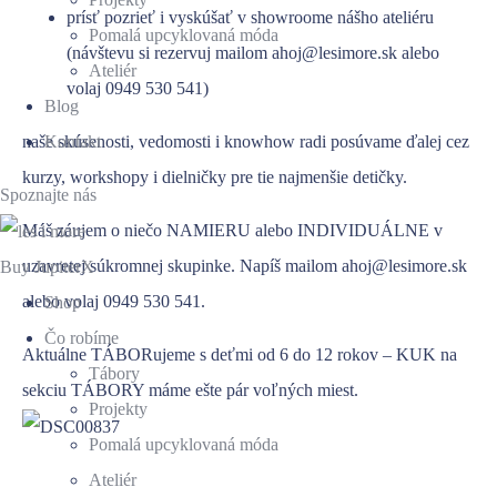
prísť pozrieť i vyskúšať v showroome nášho ateliéru
Pomalá upcyklovaná móda
(návštevu si rezervuj mailom ahoj@lesimore.sk alebo
Ateliér
volaj 0949 530 541)
Blog
naše skúsenosti, vedomosti i knowhow radi posúvame ďalej cez
Kontakt
kurzy, workshopy i dielničky pre tie najmenšie detičky.
Spoznajte
nás
Máš záujem o niečo NAMIERU alebo INDIVIDUÁLNE v
uzavretej súkromnej skupinke. Napíš mailom ahoj@lesimore.sk
Buy
JupiterX
alebo volaj 0949 530 541.
Shop
Čo robíme
Aktuálne TÁBORujeme s deťmi od 6 do 12 rokov – KUK na
Tábory
sekciu TÁBORY máme ešte pár voľných miest.
Projekty
Pomalá upcyklovaná móda
Ateliér